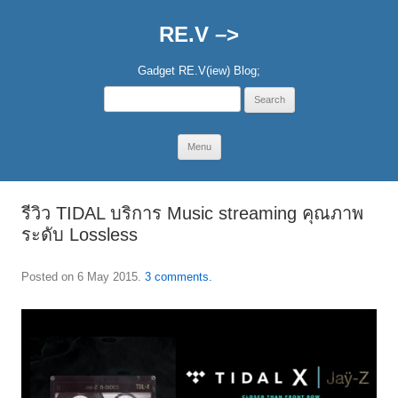
RE.V –>
Gadget RE.V(iew) Blog;
Search
for:
Skip
Menu
to
content
รีวิว TIDAL บริการ Music streaming คุณภาพ
ระดับ Lossless
Posted on
6 May 2015
.
3 comments.