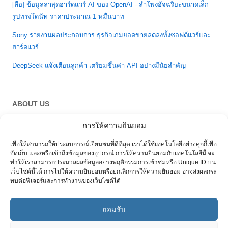
[ลือ] ข้อมูลล่าสุดฮาร์ดแวร์ AI ของ OpenAI - ลำโพงอัจฉริยะขนาดเล็ก
รูปทรงโดนัท ราคาประมาณ 1 หมื่นบาท
Sony รายงานผลประกอบการ ธุรกิจเกมยอดขายลดลงทั้งซอฟต์แวร์และ
ฮาร์ดแวร์
DeepSeek แจ้งเตือนลูกค้า เตรียมขึ้นค่า API อย่างมีนัยสำคัญ
ABOUT US
การให้ความยินยอม
About & Term of Use
เพื่อให้สามารถให้ประสบการณ์เยี่ยมชมที่ดีที่สุด เราได้ใช้เทคโนโลยีอย่างคุกกี้เพื่อ
จัดเก็บ และ/หรือเข้าถึงข้อมูลของอุปกรณ์ การให้ความยินยอมกับเทคโนโลยีนี้ จะ
ทำให้เราสามารถประมวลผลข้อมูลอย่างพฤติกรรมการเข้าชมหรือ Unique ID บน
เว็บไซต์นี้ได้ การไม่ให้ความยินยอมหรือยกเลิกการให้ความยินยอม อาจส่งผลกระ
ทบต่อฟีเจอร์และการทำงานของเว็บไซต์ได้
ยอมรับ