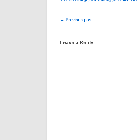
Post
←
Previous post
navigation
Leave a Reply