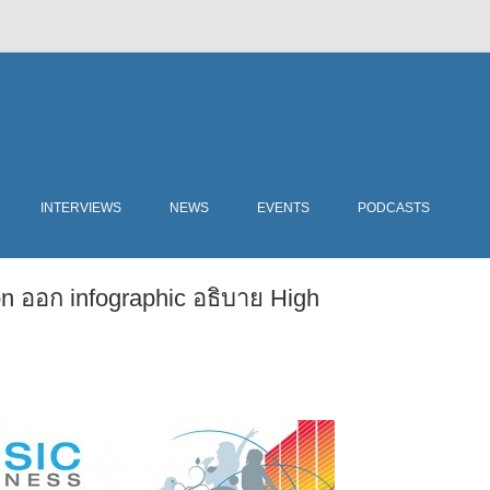
Skip
to
INTERVIEWS
NEWS
EVENTS
PODCASTS
content
n ออก infographic อธิบาย High