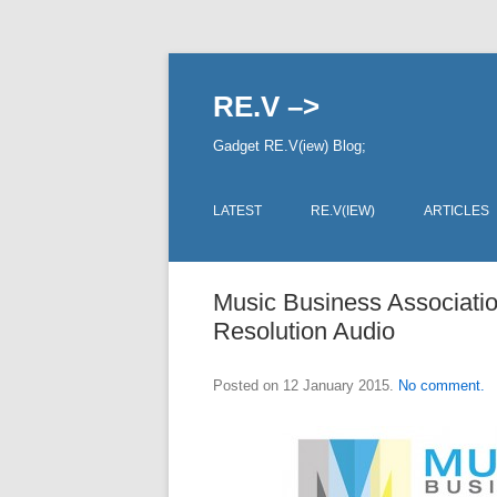
RE.V –>
Gadget RE.V(iew) Blog;
LATEST
RE.V(IEW)
ARTICLES
Music Business Associatio
Resolution Audio
Posted on
12 January 2015
.
No comment.