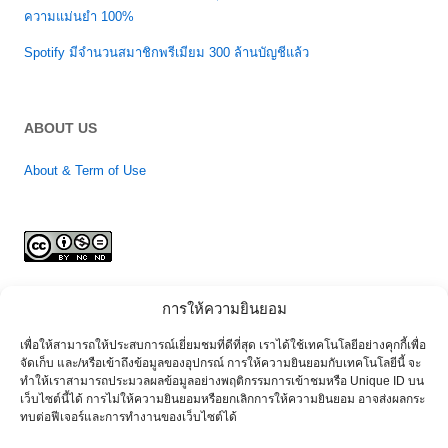
ความแม่นยำ 100%
Spotify มีจำนวนสมาชิกพรีเมียม 300 ล้านบัญชีแล้ว
ABOUT US
About & Term of Use
การให้ความยินยอม
เพื่อให้สามารถให้ประสบการณ์เยี่ยมชมที่ดีที่สุด เราได้ใช้เทคโนโลยีอย่างคุกกี้เพื่อ
จัดเก็บ และ/หรือเข้าถึงข้อมูลของอุปกรณ์ การให้ความยินยอมกับเทคโนโลยีนี้ จะ
© since 2006 Apirak T. All Rights Reserved.
ทำให้เราสามารถประมวลผลข้อมูลอย่างพฤติกรรมการเข้าชมหรือ Unique ID บน
เว็บไซต์นี้ได้ การไม่ให้ความยินยอมหรือยกเลิกการให้ความยินยอม อาจส่งผลกระ
Third party works and names are the legal property (copyright and/or
ทบต่อฟีเจอร์และการทำงานของเว็บไซต์ได้
trademark) of their respective owner(s) where said companies' or