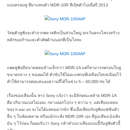
แบบครอบหู ที่มาแทนตัว MDR-10R ที่เปิดตัวไปเมื่อปี 2013
วัสดุตัวหูฟังจะทำจากพลาสติกเป็นส่วนใหญ่ ยกเว้นตรงโครงสร้าง
หลักของก้านและตัวคัพด้านนอกที่เป็นโลหะ
แพดหูฟังมีขนาดค่อนข้างเล็กกว่า MDR-1A แต่ก็สามารถครอบใบหู
ขนาดกลาง ๆ ของผมได้ ตัวขับใช้ไดอะแฟรมที่เคลือบไทเทเนียมไว้
ทำให้สามารถตอบสนองความถี่ได้ในช่วง 5 – 60,000 Hz ได้
เรื่องของเสียงนั้น ทาง Sony แจ้งว่า จะมีลักษณะคล้าย MDR-1A
คือ ปริมาณเบสไม่เยอะ กลางออกโปร่ง ๆ หวาน ๆ แต่เสียงแหลม
ของ h.ear on จะไม่ได้แหลมมากนัก ซึ่งเมื่อเทียบกับหูฟังแฟชั่นตัว
อื่น ๆ ในท้องตลาด หรือแม้กระทั่ง MDR-10R เอง ที่จูนเสียงเน้นฟัง
มัน ๆ ไว้ก่อน ก็ยอมรับว่า Sony กล้าทำแนวเสียงแบบนี้กับหูฟังตัวนี้