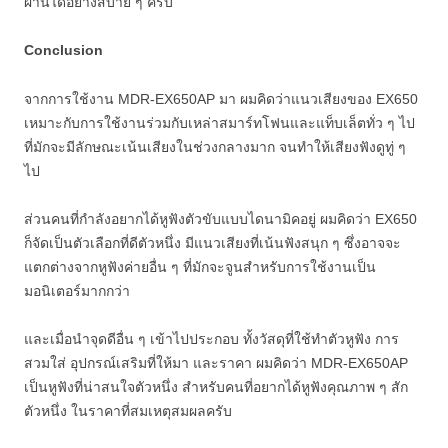
ผ่านได้อย่างสบาย ๆ ครับ
Conclusion
จากการใช้งาน MDR-EX650AP มา ผมคิดว่าแนวเสียงของ EX650
เหมาะกับการใช้งานร่วมกับเหล่าสมาร์ทโฟนและแท็บเล็ตทั่ว ๆ ไป
ที่มักจะมีลักษณะเน้นเสียงในช่วงกลางมาก จนทำให้เสียงฟังดูทู่ ๆ
ไป
ส่วนคนที่กำลังอยากได้หูฟังตัวขับแบบไดนามิคอยู่ ผมคิดว่า EX650
ก็จัดเป็นตัวเลือกที่ดีตัวหนึ่ง มีแนวเสียงที่เน้นฟังสนุก ๆ ซึ่งอาจจะ
แตกต่างจากหูฟังค่ายอื่น ๆ ที่มักจะจูนสำหรับการใช้งานเป็น
มอนิเตอร์มากกว่า
และเมื่อนำจุดดีอื่น ๆ เข้าไปประกอบ ทั้งวัสดุที่ใช้ทำตัวหูฟัง การ
สวมใส่ อุปกรณ์เสริมที่ให้มา และราคา ผมคิดว่า MDR-EX650AP
เป็นหูฟังที่น่าสนใจตัวหนึ่ง สำหรับคนที่อยากได้หูฟังคุณภาพ ๆ สัก
ตัวหนึ่ง ในราคาที่สมเหตุสมผลครับ