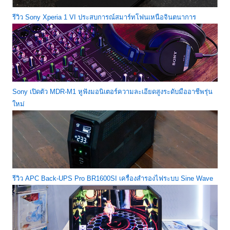
รีวิว Sony Xperia 1 VI ประสบการณ์สมาร์ทโฟนเหนือจินตนาการ
Sony เปิดตัว MDR-M1 หูฟังมอนิเตอร์ความละเอียดสูงระดับมืออาชีพรุ่น
ใหม่
รีวิว APC Back-UPS Pro BR1600SI เครื่องสำรองไฟระบบ Sine Wave