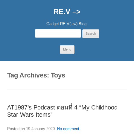
RE.V –>
Gadget RE.V(iew) Blog;
Search
for:
Skip
Menu
to
content
Tag Archives:
Toys
AT1987’s Podcast ตอนที่ 4 “My Childhood
Star Wars Items”
Posted on
19 January 2020
.
No comment.