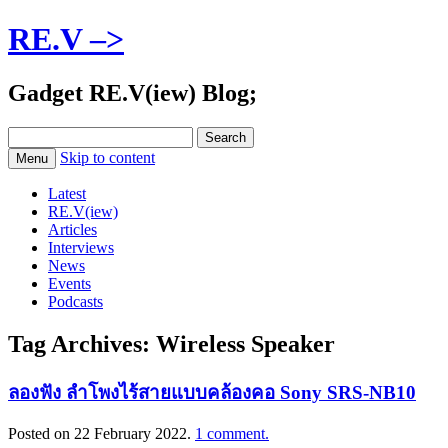
RE.V –>
Gadget RE.V(iew) Blog;
Search
for:
Skip to content
Menu
Latest
RE.V(iew)
Articles
Interviews
News
Events
Podcasts
Tag Archives:
Wireless Speaker
ลองฟัง ลำโพงไร้สายแบบคล้องคอ Sony SRS-NB10
Posted on
22 February 2022
.
1 comment.