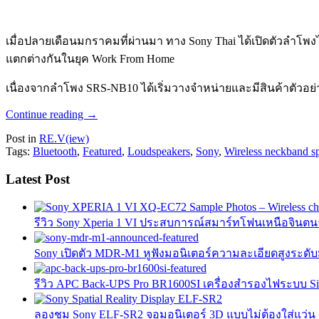
เมื่อปลายเดือนมกราคมที่ผ่านมา ทาง Sony Thai ได้เปิดตัวลำโพง
แตกต่างกันในยุค Work From Home
เนื่องจากลำโพง SRS-NB10 ได้เริ่มวางจำหน่ายและมีสินค้าตัวอย่
Continue reading
→
Post in
RE.V(iew)
Tags:
Bluetooth
,
Featured
,
Loudspeakers
,
Sony
,
Wireless neckband s
Latest Post
รีวิว Sony Xperia 1 VI ประสบการณ์สมาร์ทโฟนเหนือจินต
Sony เปิดตัว MDR-M1 หูฟังมอนิเตอร์ความละเอียดสูงระดับม
รีวิว APC Back-UPS Pro BR1600SI เครื่องสำรองไฟระบบ S
ลองชม Sony ELF-SR2 จอมอนิเตอร์ 3D แบบไม่ต้องใส่แว่น