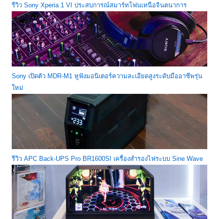
รีวิว Sony Xperia 1 VI ประสบการณ์สมาร์ทโฟนเหนือจินตนาการ
Sony เปิดตัว MDR-M1 หูฟังมอนิเตอร์ความละเอียดสูงระดับมืออาชีพรุ่น
ใหม่
รีวิว APC Back-UPS Pro BR1600SI เครื่องสำรองไฟระบบ Sine Wave