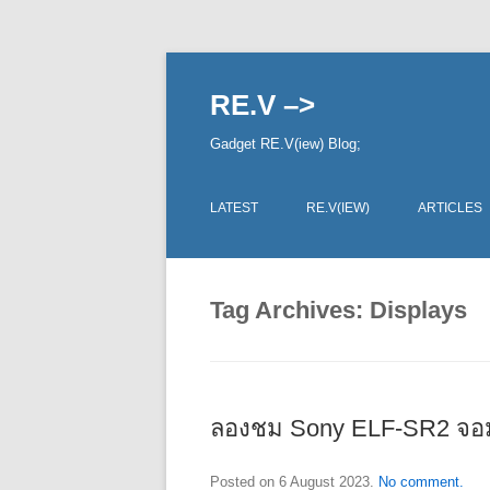
RE.V –>
Gadget RE.V(iew) Blog;
LATEST
RE.V(IEW)
ARTICLES
Tag Archives:
Displays
ลองชม Sony ELF-SR2 จอมอ
Posted on
6 August 2023
.
No comment.